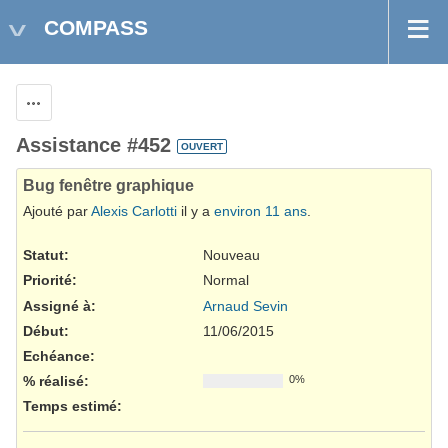
COMPASS
Actions
Assistance #452
OUVERT
Bug fenêtre graphique
Ajouté par
Alexis Carlotti
il y a
environ 11 ans
.
Statut:
Nouveau
Priorité:
Normal
Assigné à:
Arnaud Sevin
Début:
11/06/2015
Echéance:
% réalisé:
0%
Temps estimé: