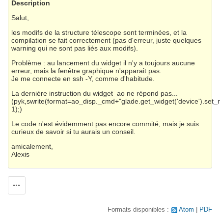
Description
Salut,
les modifs de la structure télescope sont terminées, et la
compilation se fait correctement (pas d'erreur, juste quelques
warning qui ne sont pas liés aux modifs).
Problème : au lancement du widget il n'y a toujours aucune
erreur, mais la fenêtre graphique n'apparait pas.
Je me connecte en ssh -Y, comme d'habitude.
La dernière instruction du widget_ao ne répond pas...
(pyk,swrite(format=ao_disp._cmd+"glade.get_widget('device').se
1);)
Le code n'est évidemment pas encore commité, mais je suis
curieux de savoir si tu aurais un conseil.
amicalement,
Alexis
Actions
Formats disponibles :
Atom
PDF