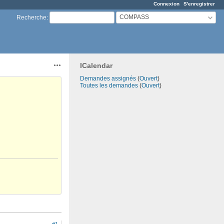
Connexion
S'enregistrer
COMPASS
Recherche
:
ICalendar
Actions
Demandes assignés
(
Ouvert
)
Toutes les demandes
(
Ouvert
)
#1