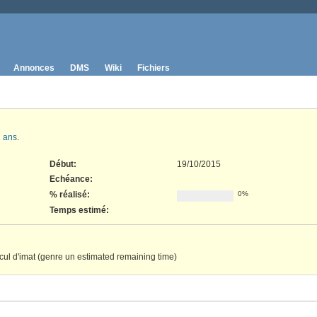
Annonces
DMS
Wiki
Fichiers
 ans
.
Début:
19/10/2015
Echéance:
% réalisé:
0%
Temps estimé:
alcul d'imat (genre un estimated remaining time)