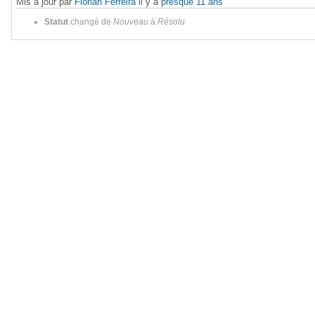
Mis à jour par
Florian Ferreira
il y a
presque 11 ans
Statut
changé de
Nouveau
à
Résolu