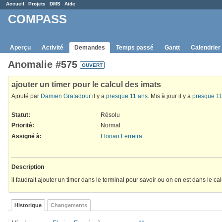
Accueil
Projets
DMS
Aide
COMPASS
Aperçu
Activité
Demandes
Temps passé
Gantt
Calendrier
Anomalie #575
OUVERT
ajouter un timer pour le calcul des imats
Ajouté par
Damien Gratadour
il y a
presque 11 ans
. Mis à jour il y a
presque 11
Statut:
Résolu
Priorité:
Normal
Assigné à:
Florian Ferreira
Description
il faudrait ajouter un timer dans le terminal pour savoir ou on en est dans le c
Historique
Changements