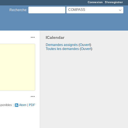
Connexion
S'enregistrer
COMPASS
Recherche
:
ICalendar
Actions
Demandes assignés
(
Ouvert
)
Toutes les demandes
(
Ouvert
)
Actions
sponibles :
Atom
PDF