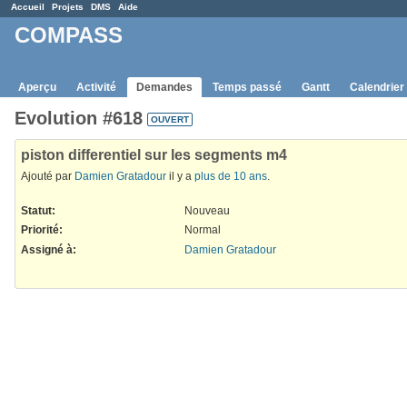
Accueil
Projets
DMS
Aide
COMPASS
Aperçu
Activité
Demandes
Temps passé
Gantt
Calendrier
Evolution #618
OUVERT
piston differentiel sur les segments m4
Ajouté par
Damien Gratadour
il y a
plus de 10 ans
.
Statut:
Nouveau
Priorité:
Normal
Assigné à:
Damien Gratadour