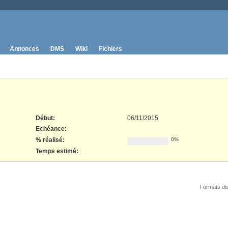
Annonces
DMS
Wiki
Fichiers
Début:
06/11/2015
Echéance:
% réalisé:
0%
Temps estimé:
Formats di