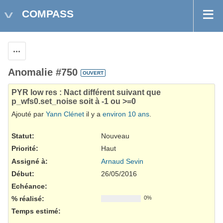
COMPASS
Actions
Anomalie #750
OUVERT
PYR low res : Nact différent suivant que
p_wfs0.set_noise soit à -1 ou >=0
Ajouté par
Yann Clénet
il y a
environ 10 ans
.
Statut:
Nouveau
Priorité:
Haut
Assigné à:
Arnaud Sevin
Début:
26/05/2016
Echéance:
% réalisé:
0%
Temps estimé: