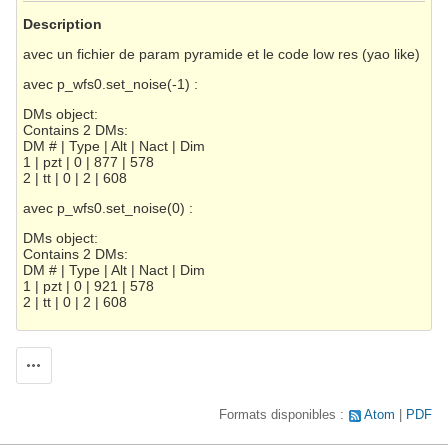
Description
avec un fichier de param pyramide et le code low res (yao like)
avec p_wfs0.set_noise(-1) :
DMs object:
Contains 2 DMs:
DM # | Type | Alt | Nact | Dim
1 | pzt | 0 | 877 | 578
2 | tt | 0 | 2 | 608
avec p_wfs0.set_noise(0) :
DMs object:
Contains 2 DMs:
DM # | Type | Alt | Nact | Dim
1 | pzt | 0 | 921 | 578
2 | tt | 0 | 2 | 608
Actions
Formats disponibles :
Atom
PDF