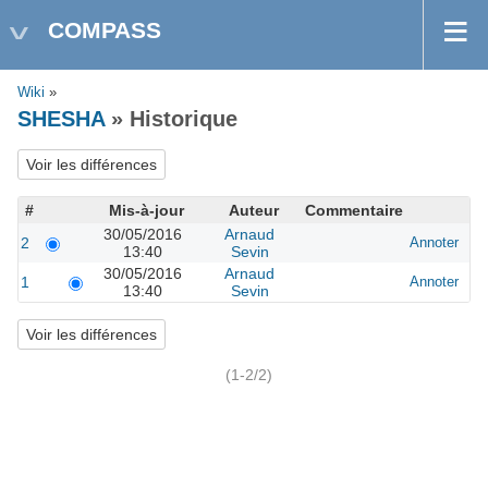
COMPASS
Wiki
»
SHESHA
» Historique
#
Mis-à-jour
Auteur
Commentaire
30/05/2016
Arnaud
2
Annoter
13:40
Sevin
30/05/2016
Arnaud
1
Annoter
13:40
Sevin
(1-2/2)