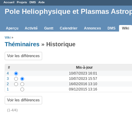
Accueil
Projets
DMS
Aide
Pole Heliophysique et Plasmas Astro
Aperçu
Activité
Gantt
Calendrier
Annonces
DMS
Wiki
Wiki
»
Théminaires
» Historique
#
Mis-à-jour
4
10/07/2023 16:01
3
10/07/2023 15:57
2
16/02/2016 13:10
1
09/12/2015 13:16
(1-4/4)