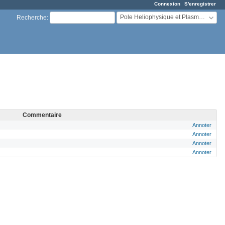
Connexion
S'enregistrer
Pole Heliophysique et Plasmas Astrophysiques
Recherche
:
Commentaire
Annoter
Annoter
Annoter
Annoter