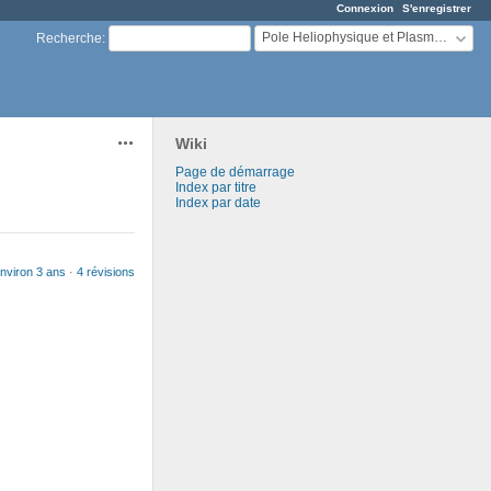
Connexion
S'enregistrer
Pole Heliophysique et Plasmas Astrophysiques
Recherche
:
Wiki
Actions
Page de démarrage
Index par titre
Index par date
nviron 3 ans
·
4 révisions