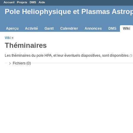
Accueil
Projets
DMS
Aide
Pole Heliophysique et Plasmas Astro
Aperçu
Activité
Gantt
Calendrier
Annonces
DMS
Wiki
Wiki
»
Théminaires
Les théminaires du pole HPA, et leur éventuels diapositives, sont disponibles
Fichiers (0)