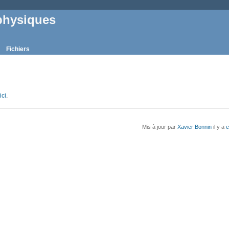
physiques
Fichiers
ici
.
Mis à jour par
Xavier Bonnin
il y a
e