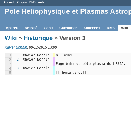
Accueil
Projets
DMS
Aide
Pole Heliophysique et Plasmas Astro
Aperçu
Activité
Gantt
Calendrier
Annonces
DMS
Wiki
Wiki
»
Historique
» Version 3
Xavier Bonnin
, 09/12/2015 13:09
1
1
Xavier Bonnin
h1. Wiki
2
Xavier Bonnin
2
Page Wiki du pôle plasma du LESIA.
3
3
Xavier Bonnin
4
[[Théminaires]]
5