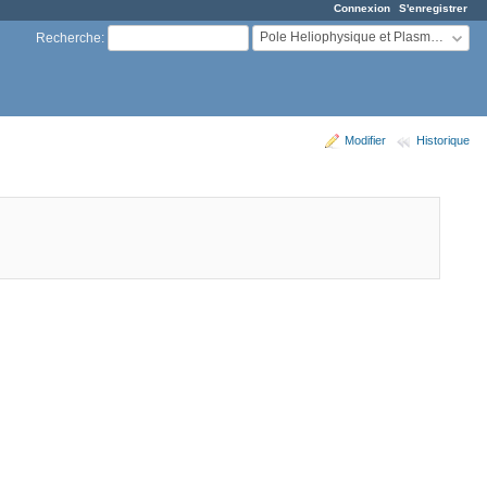
Connexion
S'enregistrer
Pole Heliophysique et Plasmas Astrophysiques
Recherche
:
Modifier
Historique