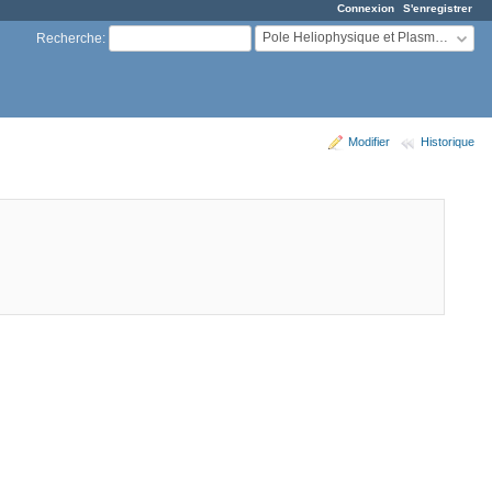
Connexion
S'enregistrer
Pole Heliophysique et Plasmas Astrophysiques
Recherche
:
Modifier
Historique