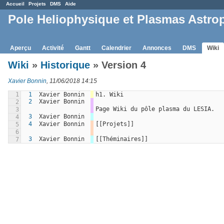
Accueil
Projets
DMS
Aide
Pole Heliophysique et Plasmas Astro
Aperçu
Activité
Gantt
Calendrier
Annonces
DMS
Wiki
Wiki
»
Historique
» Version 4
Xavier Bonnin
, 11/06/2018 14:15
1
1
Xavier Bonnin
h1. Wiki
2
Xavier Bonnin
2
Page Wiki du pôle plasma du LESIA.
3
3
Xavier Bonnin
4
4
Xavier Bonnin
[[Projets]]
5
6
3
Xavier Bonnin
[[Théminaires]]
7