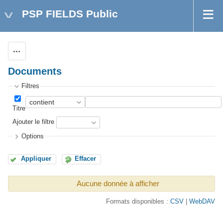
PSP FIELDS Public
Actions
Documents
Filtres
Titre
Ajouter le filtre
Options
Appliquer
Effacer
Aucune donnée à afficher
Formats disponibles :
CSV
WebDAV