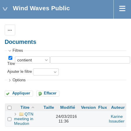
Wind Waves Public
Actions
Documents
Filtres
Titre
Ajouter le filtre
Options
Appliquer
Effacer
Titre
Taille
Modifié
Version
Flux
Auteur
QTN
24/03/2016
Karine
meeting in
11:36
Issautier
Meudon