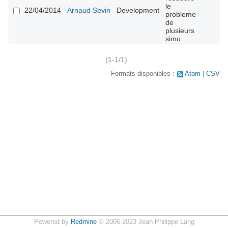
le
22/04/2014
Arnaud Sevin
Development
probleme
de
plusieurs
simu
(1-1/1)
Formats disponibles :
Atom
CSV
Powered by
Redmine
© 2006-2023 Jean-Philippe Lang