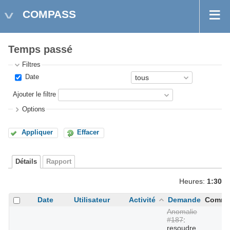
COMPASS
Temps passé
Filtres
Date
Ajouter le filtre
Options
Appliquer
Effacer
Détails
Rapport
Heures:
1:30
Date
Utilisateur
Activité
Demande
Comme
Anomalie
#187
:
resoudre