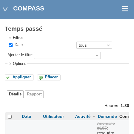
COMPASS
Temps passé
Filtres
Date
Ajouter le filtre
Options
Appliquer
Effacer
Détails
Rapport
Heures:
1:30
Date
Utilisateur
Activité
Demande
Comme
Anomalie
#187
:
resoudre