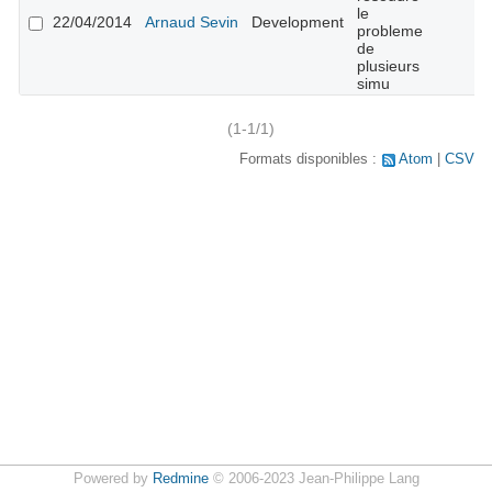
le
22/04/2014
Arnaud Sevin
Development
probleme
de
plusieurs
simu
(1-1/1)
Formats disponibles :
Atom
CSV
Powered by
Redmine
© 2006-2023 Jean-Philippe Lang