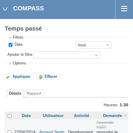
COMPASS
Temps passé
Filtres
Date
Ajouter le filtre
Options
Appliquer
Effacer
Détails
Rapport
Heures:
1:30
Date
Utilisateur
Activité
Demande
C
Anomalie
#187
:
22/04/2014
Arnaud Sevin
Development
resoudre le