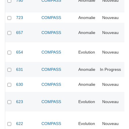
750
COMPASS
Anomalie
Nouveau
H
723
COMPASS
Anomalie
Nouveau
No
657
COMPASS
Anomalie
Nouveau
No
654
COMPASS
Evolution
Nouveau
No
631
COMPASS
Anomalie
In Progress
Ur
630
COMPASS
Anomalie
Nouveau
No
623
COMPASS
Evolution
Nouveau
No
622
COMPASS
Evolution
Nouveau
No