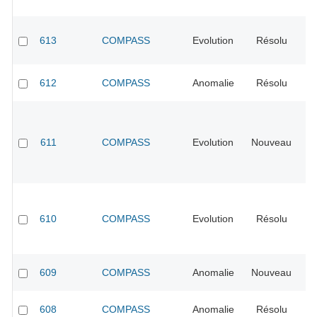
613
COMPASS
Evolution
Résolu
No
612
COMPASS
Anomalie
Résolu
No
611
COMPASS
Evolution
Nouveau
No
610
COMPASS
Evolution
Résolu
No
609
COMPASS
Anomalie
Nouveau
No
608
COMPASS
Anomalie
Résolu
No