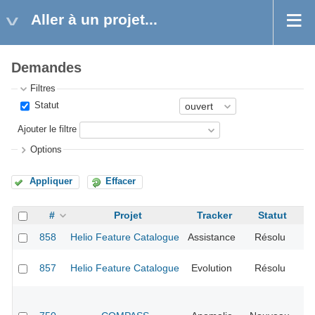
Aller à un projet...
Demandes
Filtres
Statut
Ajouter le filtre
Options
Appliquer
Effacer
#
Projet
Tracker
Statut
Pr
858
Helio Feature Catalogue
Assistance
Résolu
No
857
Helio Feature Catalogue
Evolution
Résolu
No