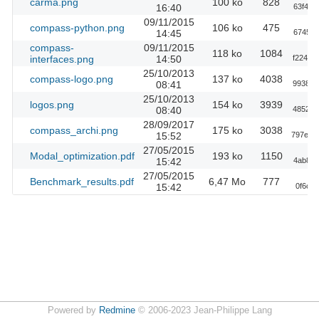
carma.png
100 ko
828
16:40
63f49f
09/11/2015
compass-python.png
106 ko
475
14:45
674586
compass-
09/11/2015
118 ko
1084
interfaces.png
14:50
f224e2
25/10/2013
compass-logo.png
137 ko
4038
08:41
993807
25/10/2013
logos.png
154 ko
3939
08:40
485235
28/09/2017
compass_archi.png
175 ko
3038
15:52
797ece
27/05/2015
Modal_optimization.pdf
193 ko
1150
15:42
4ab88a
27/05/2015
Benchmark_results.pdf
6,47 Mo
777
15:42
0f6c8
Powered by
Redmine
© 2006-2023 Jean-Philippe Lang