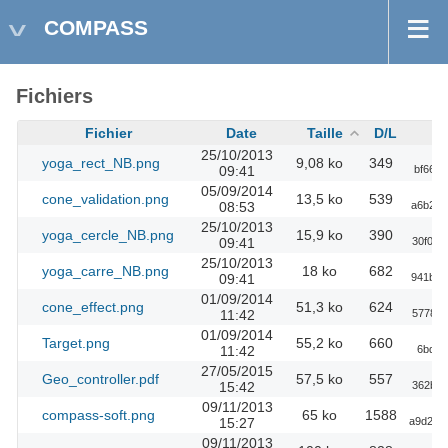
COMPASS
Fichiers
Fichier
Date
Taille
D/L
25/10/2013
yoga_rect_NB.png
9,08 ko
349
09:41
bf665b
05/09/2014
cone_validation.png
13,5 ko
539
08:53
a6b201
25/10/2013
yoga_cercle_NB.png
15,9 ko
390
09:41
30f0c8
25/10/2013
yoga_carre_NB.png
18 ko
682
09:41
941b27
01/09/2014
cone_effect.png
51,3 ko
624
11:42
57780b
01/09/2014
Target.png
55,2 ko
660
11:42
6bdef
27/05/2015
Geo_controller.pdf
57,5 ko
557
15:42
362be8
09/11/2013
compass-soft.png
65 ko
1588
15:27
a9d220
09/11/2013